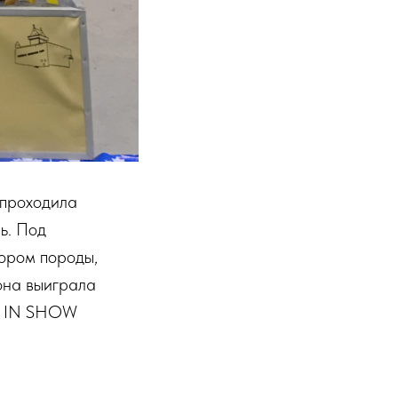
 проходила
ь. Под
иором породы,
она выиграла
ST IN SHOW