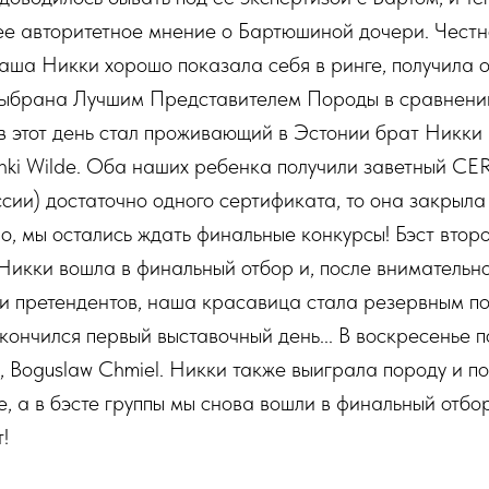
ее авторитетное мнение о Бартюшиной дочери. Честно
аша Никки хорошо показала себя в ринге, получила 
выбрана Лучшим Представителем Породы в сравнени
в этот день стал проживающий в Эстонии брат Никки 
enki Wilde. Оба наших ребенка получили заветный CERT
сии) достаточно одного сертификата, то она закрыла
о, мы остались ждать финальные конкурсы! Бэст втор
g. Никки вошла в финальный отбор и, после внимательн
ки претендентов, наша красавица стала резервным п
ончился первый выставочный день... В воскресенье п
, Boguslaw Chmiel. Никки также выиграла породу и п
, а в бэсте группы мы снова вошли в финальный отбо
!