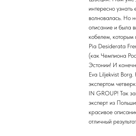
интересно узнать 
волновалась. Но н
описание и была 
кобелем, которым 
Pia Desiderata Fr
(как Чемпиона Рос
Эстонии! И конечн
Eva Liljekvist Bor
экспертом четвер
IN GROUP! Так зак
эксперт из Польши
красивое описание
отличный результат