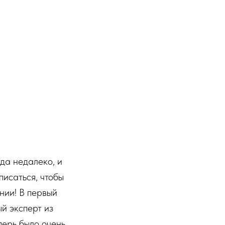
да недалеко, и
писаться, чтобы
нии! В первый
ый эксперт из
перь было очень