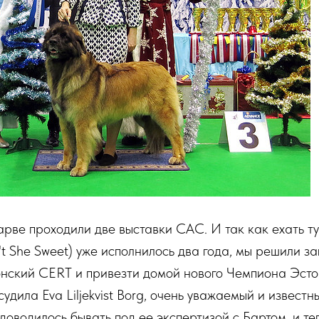
рве проходили две выставки САС. И так как ехать ту
't She Sweet) уже исполнилось два года, мы решили за
онский CERT и привезти домой нового Чемпиона Эсто
удила Eva Liljekvist Borg, очень уважаемый и известн
оводилось бывать под ее экспертизой с Бартом, и те