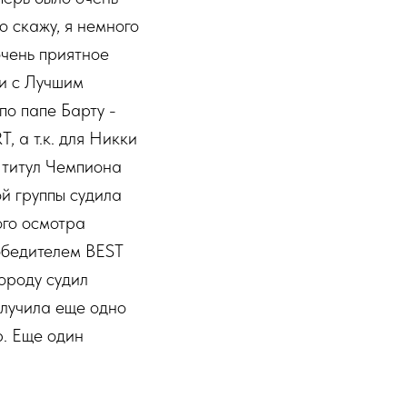
 скажу, я немного
очень приятное
и с Лучшим
по папе Барту -
, а т.к. для Никки
 титул Чемпиона
ой группы судила
ого осмотра
обедителем BEST
ороду судил
олучила еще одно
р. Еще один