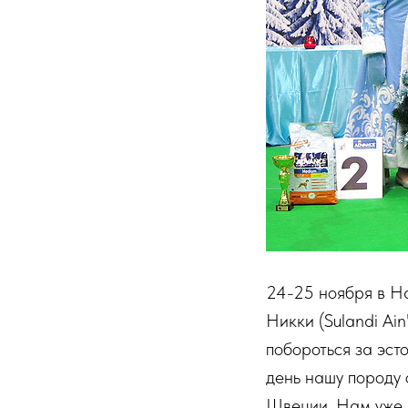
24-25 ноября в На
Никки (Sulandi Ain
побороться за эст
день нашу породу с
Швеции. Нам уже д